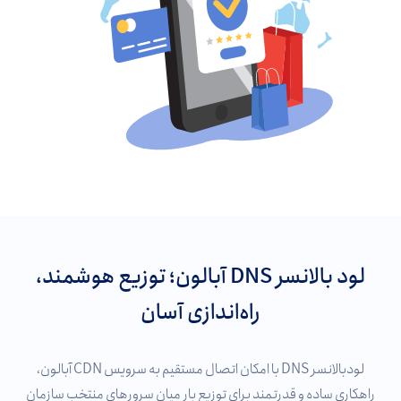
لود بالانسر DNS آبالون؛ توزیع هوشمند،
راه‌اندازی آسان
لودبالانسر DNS با امکان اتصال مستقیم به سرویس CDN آبالون،
راهکاری ساده و قدرتمند برای توزیع بار میان سرورهای منتخب سازمان