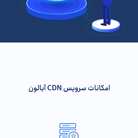
امکانات سرویس CDN آبالون