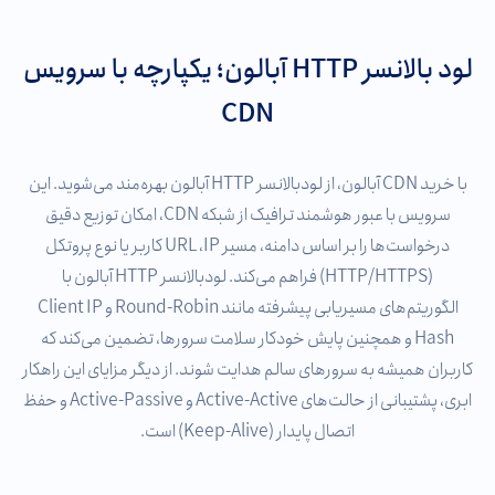
لود بالانسر HTTP آبالون؛ یکپارچه با سرویس
CDN
با خرید CDN آبالون، از لودبالانسر HTTP آبالون بهره‌مند می‌شوید. این
سرویس با عبور هوشمند ترافیک از شبکه CDN، امکان توزیع دقیق
درخواست‌ها را بر اساس دامنه، مسیر URL ،IP کاربر یا نوع پروتکل
(HTTP/HTTPS) فراهم می‌کند. لودبالانسر HTTP آبالون با
الگوریتم‌های مسیریابی پیشرفته مانند Round-Robin و Client IP
Hash و همچنین پایش خودکار سلامت سرورها، تضمین می‌کند که
کاربران همیشه به سرورهای سالم هدایت شوند. از دیگر مزایای این راهکار
ابری، پشتیبانی از حالت‌های Active-Active و Active-Passive و حفظ
اتصال پایدار (Keep-Alive) است.