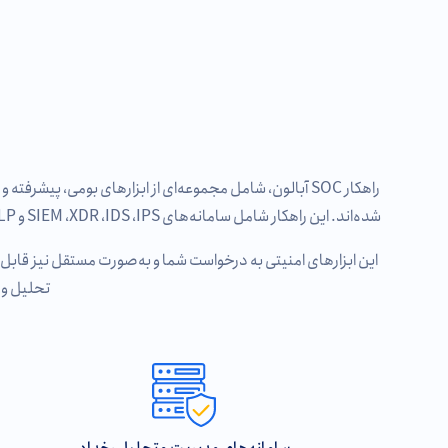
راهکار SOC آبالون، شامل مجموعه‌ای از ابزارهای بومی، پ
شده‌اند. این راهکار شامل سامانه‌های SIEM ،XDR ،IDS ،IPS و DLP در کنار داشبوردهای تحلیلی و پلتفرم‌های تحلیل تهدید است که امکان شناسایی زودهنگام و پاسخ موثر به رخدادهای امنیتی را فراهم می‌کند.
این ابزارهای امنیتی به درخواست شما و به‌صورت مستقل نیز قابل 
تحلیل و 