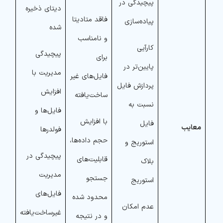
پیچیدگی در
دیتای ذخیره
فاقد متادیتا
پیاده‌سازی
شده
و نامناسب
کارآیی
پیچیدگی
برای
پایین‌تر در
مدیریت با
فایل‌های غیر
پردازش فایل
افزایش
ساخت‌یافته
نسبت به
فایل‌ها و
با افزایش
فایل
معایب
فولدرها
حجم داده‌ها،
استوریج و
پیچیدگی در
قابلیت‌های
بلاک
مدیریت
جستجو
استوریج
فایل‌های
محدود شده
عدم امکان
غیرساخت‌یافته
و در نتیجه