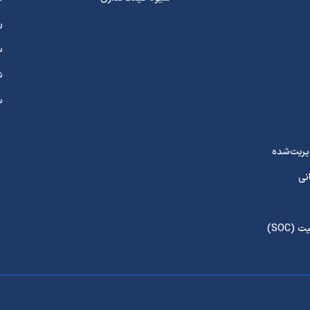
ر
س
ش
س
ریت‌شده
نی
(SOC)