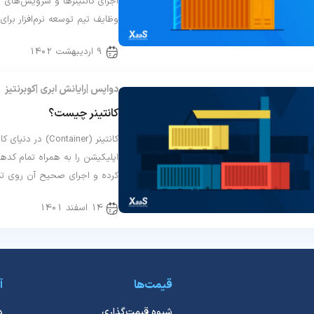
اجرای کانتینرها و سرویس‌های 
وظایف تیم توسعه نرم‌افزار برای
9 اردیبهشت 1402
دواپس
رایانش ابری
کوبرنتیز
کانتینر چیست؟
کانتینر (ntainer
اپلیکیشن را به همراه تمام کدها
کرده و اجرای صحیح آن روی تم
14 اسفند 1401
قیمت‌ها
آ
شیوه قیمت‌گذاری
د