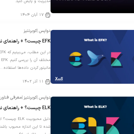
مدیریت و پایش کنید.
17 آبان 1404
دواپس
کوبرنتیز
EFK چیست؟ + راهنمای نصب روی کوبرنتیز
م
مانیتور کردن داده‌ها استفاده…
11 آذر 1402
دواپس
کوبرنتیز
معرفی فناور
ELK چیست؟ + راهنمای نصب ELK روی اوبونتو
دلیل محبوبیت 