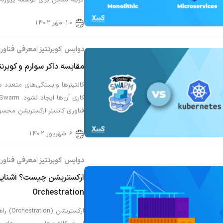
گزینه ممکن برای توسعه پروژه‌ه
10 مهر 1402
دواپس
کوبرنتیز
معرفی فناور
مقایسه داکر سوارم و کوبرنت
کانتینرها وابستگی‌های متعدد د
فناوری کانتینر ارکستریشن محس
6 شهریور 1402
دواپس
کوبرنتیز
معرفی فناور
Orchestration
ارکستر