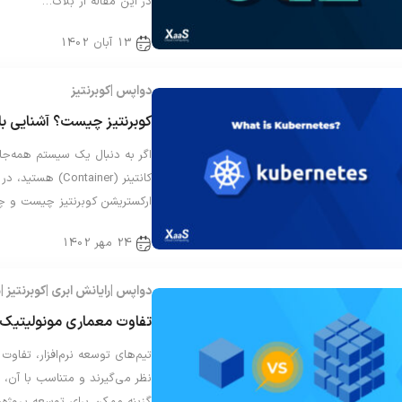
در این مقاله از بلاگ…
13 آبان 1402
دواپس
کوبرنتیز
کوبرنتیز چیست؟ آشنایی با م
اگر به دنبال یک سیستم همه‌جان
کانتینر (ontainer
ارکستریشن کوبرنتیز چیست و چ
24 مهر 1402
دواپس
رایانش ابری
کوبرنتیز
م
تفاوت معماری مونولیتی
تیم‌های توسعه نرم‌افزار، تفاو
نظر می‌گیرند و متناسب با آن، ب