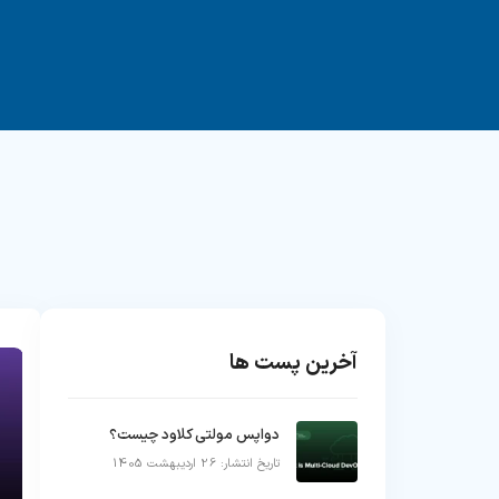
آخرین پست ها
دواپس مولتی کلاود چیست؟
تاریخ انتشار: 26 اردیبهشت 1405