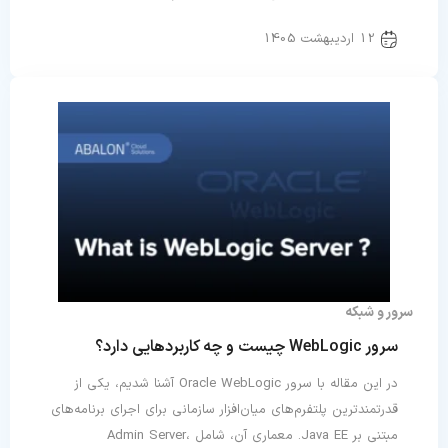
12 اردیبهشت 1405
سرور و شبکه
سرور WebLogic چیست و چه کاربردهایی دارد؟
در این مقاله با سرور Oracle WebLogic آشنا شدیم، یکی از
قدرتمندترین پلتفرم‌های میان‌افزار سازمانی برای اجرای برنامه‌های
مبتنی بر Java EE. معماری آن، شامل Admin Server،