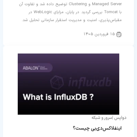
Managed Server و Clustering توضیح داده شد و تفاوت آن
با Tomcat بررسی گردید. در پایان، مزایای WebLogic در
مقیاس‌پذیری، امنیت و مدیریت استقرار سازمانی تحلیل شد.
15 فروردین 1405
دواپس
سرور و شبکه
اینفلاکس‌دی‌بی چیست؟