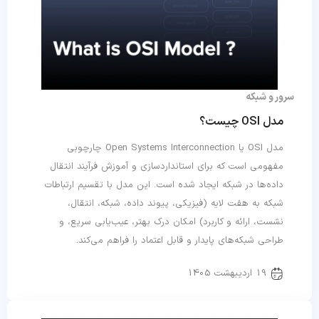
سرور و شبکه
مدل OSI چیست؟
مدل OSI یا Open Systems Interconnection چارچوبی
مفهومی است که برای استانداردسازی و آموزش فرآیند انتقال
داده‌ها در شبکه ایجاد شده است. این مدل با تقسیم ارتباطات
شبکه به هفت لایه (فیزیکی، پیوند داده، شبکه، انتقال،
نشست، ارائه و کاربرد) امکان درک بهتر، عیب‌یابی سریع، و
طراحی شبکه‌های پایدار و قابل اعتماد را فراهم می‌کند.
19 اردیبهشت 1405