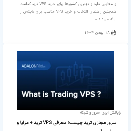
و معایبی دارد و بهترین کشورها برای خرید VPS ترید کدامند.
همچنین راهنمای انتخاب و خرید VPS مناسب برای بایننس را
ارائه می‌دهیم.
18 بهمن 1404
رایانش ابری
سرور و شبکه
سرور مجازی ترید چیست؛ معرفی VPS ترید + مزایا و