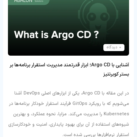
0 دیدگاه
آشنایی با Argo CD؛ ابزار قدرتمند مدیریت استقرار برنامه‌ها بر
بستر کوبرنتیز
در این مقاله با Argo CD، یکی از ابزارهای اصلی DevOps آشنا
می‌شویم که با رویکرد GitOps فرآیند استقرار خودکار برنامه‌ها در
Kubernetes را مدیریت می‌کند. مزایا، نحوه عملکرد، و بهترین
شیوه‌های استفاده از آن برای بهبود پایداری، امنیت و خودکارسازی
استقرار نرم‌افزارها بررسی شده است.