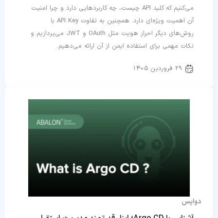
می‌کنیم که کلید API چیست، چه کاربردهایی دارد و چرا امنیت
آن اهمیت ویژه‌ای دارد. همچنین به تفاوت API Key با
روش‌های دیگر احراز هویت مثل OAuth و JWT می‌پردازیم و
نکات مهمی برای استفاده ایمن از آن ارائه می‌دهیم.
29 فروردین 1405
دواپس