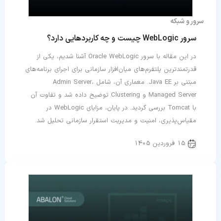
سرور و شبکه
سرور WebLogic چیست و چه کاربردهایی دارد؟
در این مقاله با سرور Oracle WebLogic آشنا شدیم، یکی از
قدرتمندترین پلتفرم‌های میان‌افزار سازمانی برای اجرای برنامه‌های
مبتنی بر Java EE. معماری آن، شامل Admin Server،
Managed Server و Clustering توضیح داده شد و تفاوت آن
با Tomcat بررسی گردید. در پایان، مزایای WebLogic در
مقیاس‌پذیری، امنیت و مدیریت استقرار سازمانی تحلیل شد.
15 فروردین 1405