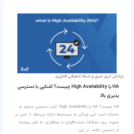
رایانش ابری
سرور و شبکه
معرفی فناوری
HA یا High Availability چیست؟ آشنایی با دسترسی
پذیری بالا
HA چیست؟ HA یا High Availability، کلید دسترسی مداوم به
خدمات است. این ویژگی به سیستم‌ها اجازه می‌دهد تا حتی در
صورت بروز مشکلات سخت‌افزاری یا نرم‌افزاری، به طور پیوسته
در دسترس باشند. در این…