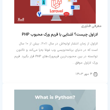
معرفی فناوری
لاراول چیست؟ آشنایی با فریم ورک محبوب PHP
لاراول از زمان انتشار اولیه‌اش در سال ۲۰۱۱، بیش از ۱۰ سال
است که در دنیای برنامه‌نویسی وب غوغا به‌پا می‌کند و تاکنون
توانسته در بین محبوب‌ترین فریم‌ورک‌های PHP قرار بگیرد. فریم
ورک لاراول موفق…
4 مهر 1403