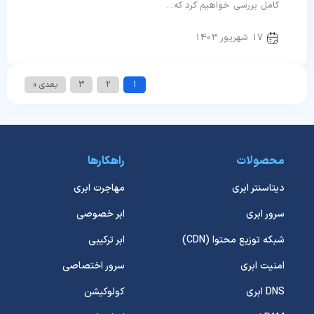
کامل بررسی خواهیم کرد که…
17 شهریور 1403
1
2
3
بعدی »
محصولات
راهکارها
دیتاسنتر ابری
مهاجرت ابری
سرور ابری
ابر خصوصی
شبکه توزیع محتوا (CDN)
ابر ترکیبی
امنیت ابری
سرور اختصاصی
DNS ابری
کولوکیشن