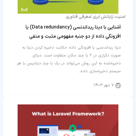
امنیت
رایانش ابری
معرفی فناوری
آشنایی با دیتا ریداندنسی (Data redundancy) یا
افزونگی داده از دو جنبه مفهومی مثبت و منفی
دیتا ریداندنسی یا افزونگی داده حکایت ذخیره کردن دیتا به
صورت تکراری در ۲ یا چند مکان متفاوت است. دیتای
ذخیره‌شده به این روش می‌تواند در یک یا چند دیتابیس یا هر
سیستم ذخیره‌سازی داده…
7 مهر 1403