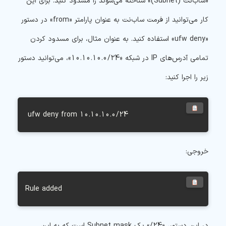
«ساب‌نت (Subnet)» شناخته می‌شوند را مسدود کنید. برای این
کار می‌توانید از فرمت ساب‌نت به عنوان پارامتر «from» در دستور
«ufw deny» استفاده کنید. به عنوان مثال، برای مسدود کردن
تمامی آدرس‌های IP در شبکه «10.10.10.0/24»، می‌توانید دستور
زیر را اجرا کنید:
 ufw deny from 10.10.10.0/24
خروجی:
Rule added
در این دستور، «24/» یک Subnet mask است که به این