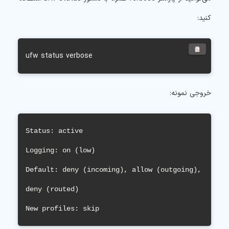
کنید:
ufw status verbose
خروجی نمونه:
Status: active

Logging: on (low)

Default: deny (incoming), allow (outgoing), 
deny (routed)

New profiles: skip