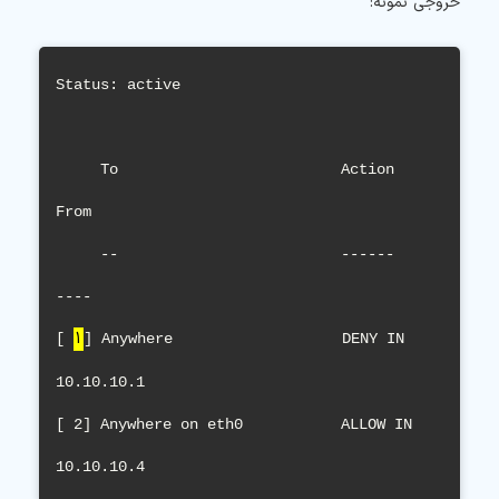
خروجی نمونه:
Status: active

     To                         Action      
From

     --                         ------      
----

1
[ 
] Anywhere                   DENY IN     
10.10.10.1             

[ 2] Anywhere on eth0           ALLOW IN    
10.10.10.4