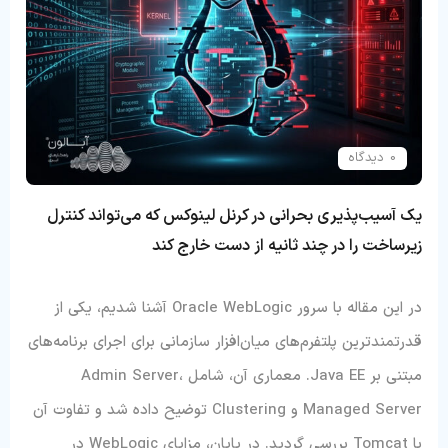
0 دیدگاه
یک آسیب‌پذیری بحرانی در کرنل لینوکس که می‌تواند کنترل
زیرساخت را در چند ثانیه از دست خارج کند
در این مقاله با سرور Oracle WebLogic آشنا شدیم، یکی از
قدرتمندترین پلتفرم‌های میان‌افزار سازمانی برای اجرای برنامه‌های
مبتنی بر Java EE. معماری آن، شامل Admin Server،
Managed Server و Clustering توضیح داده شد و تفاوت آن
با Tomcat بررسی گردید. در پایان، مزایای WebLogic در