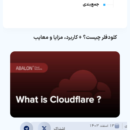
جمع‌بندی
کلودفلر چیست؟ + کاربرد، مزایا و معایب
عدی
13 اسفند 1403
اشتراک