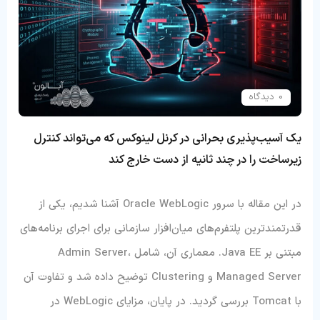
0 دیدگاه
یک آسیب‌پذیری بحرانی در کرنل لینوکس که می‌تواند کنترل
زیرساخت را در چند ثانیه از دست خارج کند
در این مقاله با سرور Oracle WebLogic آشنا شدیم، یکی از
قدرتمندترین پلتفرم‌های میان‌افزار سازمانی برای اجرای برنامه‌های
مبتنی بر Java EE. معماری آن، شامل Admin Server،
Managed Server و Clustering توضیح داده شد و تفاوت آن
با Tomcat بررسی گردید. در پایان، مزایای WebLogic در