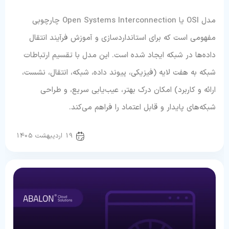
مدل OSI یا Open Systems Interconnection چارچوبی
مفهومی است که برای استانداردسازی و آموزش فرآیند انتقال
داده‌ها در شبکه ایجاد شده است. این مدل با تقسیم ارتباطات
شبکه به هفت لایه (فیزیکی، پیوند داده، شبکه، انتقال، نشست،
ارائه و کاربرد) امکان درک بهتر، عیب‌یابی سریع، و طراحی
شبکه‌های پایدار و قابل اعتماد را فراهم می‌کند.
سرور و شبکه
19 اردیبهشت 1405