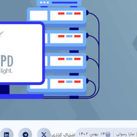
سارا رسولی
14 بهمن 1402
اشتراک گذاری: