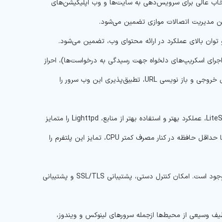
نتخاب عالی برای سرویس‌دهی به سایت‌ها و وب اپلیکیشن‌های
ن مدیریت اتصالات موازی تضمین می‌شود.
ایی فراهم شده و توان بالای عملکرد در ارائه محتوای وب، تضمین می‌شود.
ود کارایی سرور از طریق اجرای اسکریپ‌های دلخواه جهت رسیدگی به درخواست‌ها)، احراز
هویت، FastCGI (پروتکلی برای ارتباط با برنامه‌های خارجی وب‌سرور)، فشرده‌سازی خروجی و باز نویسی URL، تطبیق‌پذیری این وب سرور را
در مقایسه با سایر وب سرورهای شناخته شده مانند Apache ،Nginx ،IIS و LiteSpeed، عملکرد بهتر و استفاده بهتر از منابع، Lighttpd را متمایز
می‌کند. همچنین، توانایی بالای این وب سرور در مدیریت ترافیک در حجم بالا و با حداقل حافظه در کنار مصرف کمتر CPU، تمایز این پلتفرم را
ویژگی‌های امنیتی کامل، از دیگر دلایل تفاوت این وب سرور با سایر نمونه‌های موجود است. امکان کنترل دستی، پشتیبانی SSL/TLS و پشتیبانی
‌توان از آن برای طیف وسیعی از محیط‌ها ازجمله سرورهای لینوکس و ویندوز،