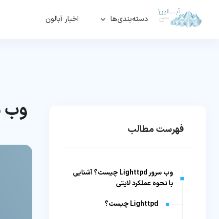
دسته‌بندی‌ها
اخبار آبالون
وب سرور Lighttpd چیست؟
فهرست مطالب
وب سرور Lighttpd چیست؟ آشنایی
با نحوه عملکرد لایتی
Lighttpd چیست؟