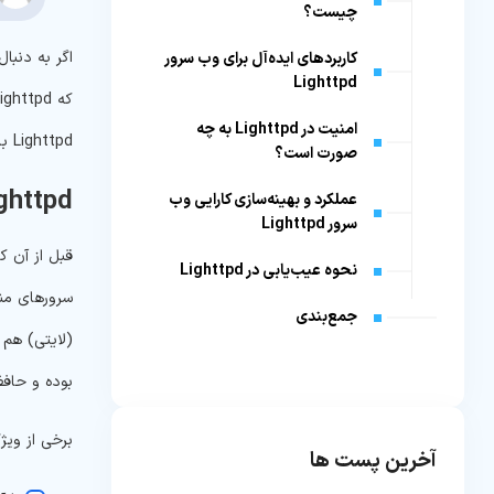
چیست؟
کاربردهای ایده‌آل برای وب سرور
Lighttpd
امنیت در Lighttpd به چه
Lighttpd با سایر وب سرورها را بررسی می‌کنیم.
صورت است؟
Lighttpd چ
عملکرد و بهینه‌سازی کارایی وب
سرور Lighttpd
نحوه عیب‌یابی در Lighttpd
جمع‌بندی
(لایتی) هم 
بوده و حافظ
برخی از ویژ
آخرین پست ها