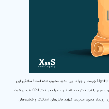
اما سوالی که در این مرحله پیش می‌آید این است که دلیل گسترش زودهنگام استفاده از Lighttpd چیست و چرا تا این اندازه محبوب شده است؟ سادگی این
پلتفرم، اصلی‌ترین دلیل محبوبیت آن است. هدف اصلی پشت Lighttpd این بوده که یک وب سرور با نیاز کمتر به حافظه و مصرف بار کمتر CPU طراحی شود،
ماری رویداد محور، مدیریت کارآمد فایل‌های استاتیک و قابلیت‌های