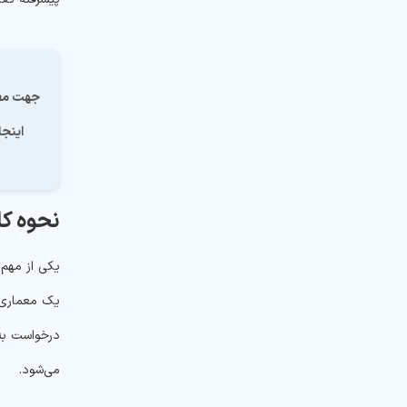
اینجا
نحوه کار httpd
درخواست به
می‌شود.