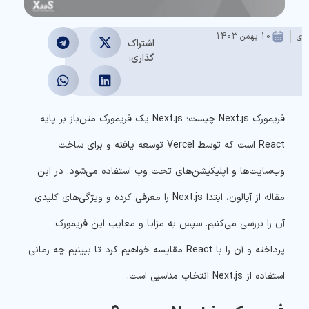
عدی
10 بهمن 1403
اشتراک
گذاری:
فریمورک Next.js چیست؛ Next.js یک فریمورک متن‌باز بر پایه
React است که توسط Vercel توسعه یافته و برای ساخت
وب‌سایت‌ها و اپلیکیشن‌های تحت وب استفاده می‌شود.
در این
مقاله از آبالون، ابتدا
Next.js
را معرفی کرده و ویژگی‌های کلیدی
آن را بررسی می‌کنیم. سپس به
مزایا و معایب این فریمورک
پرداخته و آن را با
React
مقایسه خواهیم کرد تا ببینیم چه زمانی
استفاده از
Next.js
انتخاب مناسبی است.