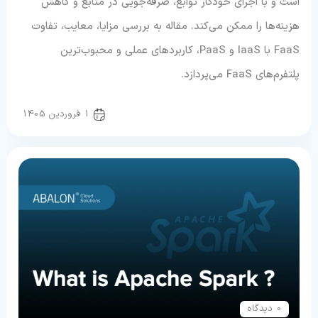
است و با اجرای خودکار توابع، صرفه‌جویی در منابع و کاهش
هزینه‌ها را ممکن می‌کند. مقاله به بررسی مزایا، معایب، تفاوت
FaaS با IaaS و PaaS، کاربردهای عملی و محبوب‌ترین
پلتفرم‌های FaaS می‌پردازد.
رایانش ابری
1 فروردین 1405
0 دیدگاه