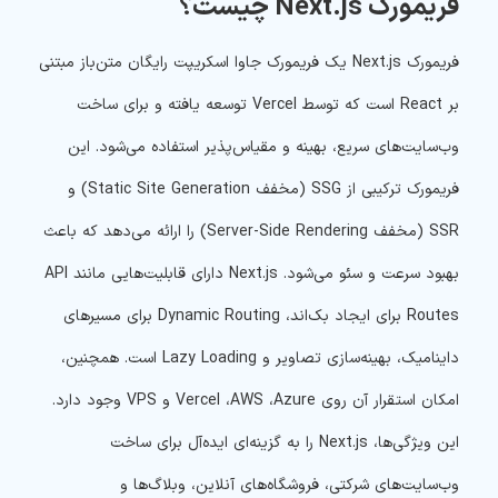
فریمورک Next.js چیست؟
فریمورک Next.js یک فریمورک جاوا اسکریپت رایگان متن‌باز مبتنی
بر React است که توسط Vercel توسعه یافته و برای ساخت
وب‌سایت‌های سریع، بهینه و مقیاس‌پذیر استفاده می‌شود. این
فریمورک ترکیبی از SSG (مخفف Static Site Generation) و
SSR (مخفف Server-Side Rendering) را ارائه می‌دهد که باعث
بهبود سرعت و سئو می‌شود. Next.js دارای قابلیت‌هایی مانند API
Routes برای ایجاد بک‌اند، Dynamic Routing برای مسیرهای
داینامیک، بهینه‌سازی تصاویر و Lazy Loading است. همچنین،
امکان استقرار آن روی Vercel ،AWS ،Azure و VPS وجود دارد.
این ویژگی‌ها، Next.js را به گزینه‌ای ایده‌آل برای ساخت
وب‌سایت‌های شرکتی، فروشگاه‌های آنلاین، وبلاگ‌ها و