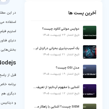
آخرین پست ها
استفاده می‌
دواپس مولتی کلاود چیست؟
استریم فیلم
تاریخ انتشار: 26 اردیبهشت 1405
یک آسیب‌پذیری بحرانی در کرنل لینوکس که می‌تواند کنترل زیرساخت را در چند ثانیه از دست خارج کند
بخش‌هایی ت
تاریخ انتشار: 21 اردیبهشت 1405
Nodejs چیست
مدل OSI چیست؟
تاریخ انتشار: 19 اردیبهشت 1405
برنامه خاص 
آشنایی با مفهوم آپ‌تایم؛ از تعریف تا دلایل قطعی سرور
دیگری هم در
تاریخ انتشار: 12 اردیبهشت 1405
و دیتابیس بک‌اند تشکیل
SIEM چیست؟ آشنایی با راهکار مدیریت اطلاعات و رویدادهای امنیتی