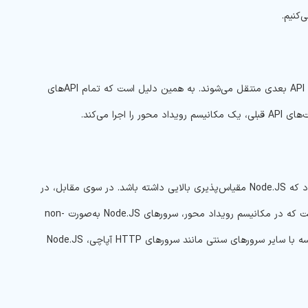
‌کنیم.
از آنجایی که سرورهای ساخته شده با Node.JS به انتظار برای API نیاز ندارند، مستقیماً به API بعدی منتقل می‌شوند. به همین دلیل است که تمام APIهای
با یک حلقه رویداد اتفاق می‌افتد، معماری تک رشته‌ای یا Single Threaded باعث می‌شود که Node.JS مقیاس‌پذیری بالایی داشته باشد. در سوی مقابل، در
سایر سرورها، رشته‌های محدودی برای پردازش درخواست‌ها ایجاد می‌شود. این در حالی است که در مکانیسم رویداد محور، سرورهای Node.JS به‌صورت non-
blocking یا ناهمزمان پاسخ داده و به همین دلیل، مقیاس‌پذیری بیشتر می‌‎شود. در مقایسه با سایر سرورهای سنتی مانند سرورهای HTTP آپاچی، Node.JS