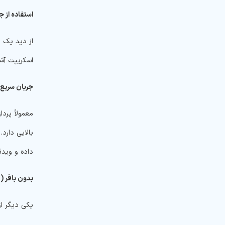
استفاده از ج
اسکریپت آشن
جریان سریع 
داده و ویدئوها در Node.JS تا حد 
بدون بافر (
g
یکی دیگر از مهم‌ترین ویژگی‌های JS