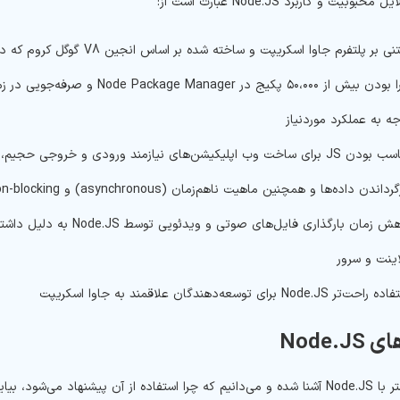
وبیت و کاربرد Node.JS عبارت است از:
ی بر پلتفرم جاوا اسکریپت و ساخته شده بر اساس انجین V8 گوگل کروم که دلیل اجرای سریع آن است.
دارا بودن بیش از ۵۰،۰۰۰ پکیج د
ه به عملکرد موردنیاز
رداندن داده‌ها و همچنین ماهیت ناهم‌زمان (asynchronous) و non-blocking بودن آن
ینت و سرور
حت‌تر Node.JS برای توسعه‌دهندگان علاقمند به جاوا اسکریپت
Node.J