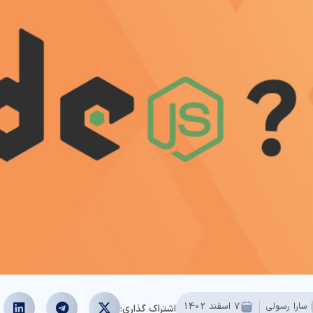
سارا رسولی
7 اسفند 1402
اشتراک گذاری: