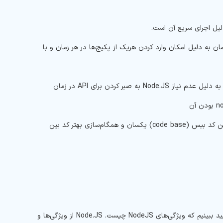
ر Node Package Manager و صرفه‌جویی در زمان به دلیل امکان وارد کردن هریک از پکیج‌ها در هر زمان و با
مناسب بودن JS برای ساخت وب اپلیکیشن‌های نیازمند ورودی و خروجی حجیم، به دلیل عدم نیاز Node.JS به صبر کردن برای API در زمان
کاهش زمان بارگذاری فایل‌های صوتی و ویدئویی توسط Node.JS به دلیل داشتن کد بیس (code base) یکسان و همگام‌سازی بهتر کد بین
حالا که بیشتر با Node.JS آشنا شده و می‌دانیم که چرا استفاده از آن پیشنهاد می‌شود، بیایید ببینیم که ویژگی‌های NodeJS چیست. Node.JS از ویژگی‌ها و