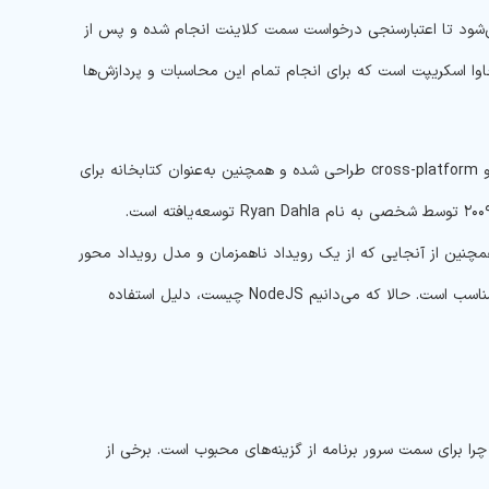
ی‌شود تا اعتبارسنجی درخواست سمت کلاینت انجام شده و پس از
ش یا محاسبات لازم، پاسخ مناسب برای کلاینت ارسال شود. این فریم‌ورک Node.JS جاوا اسکریپت است که برای انجام تمام این محاسبات و پردازش‌ها
به عبارت دیگر، Node.JS یک محیط Runtime جاوا اسکریپت است که به صورت منبع باز و cross-platform طراحی شده و همچنین به‌عنوان کتابخانه برای
اجرای وب اپلیکیشن‌ها، خارج از مرورگر کلاینت از آن استفاده می‎‌شود. این پلتفرم در سال ۲۰۰۹ توسط شخصی به نام Ryan Dahla توسعه‌یافته است.
مچنین از آنجایی که از یک رویداد ناهمزمان و مدل رویداد محور
(event-driven model) استفاده می‌کند، برای ایجاد برنامه‌های با داده‌های فشرده بسیار مناسب است. حالا که می‌دانیم NodeJS چیست، دلیل استفاده
ارد که نشان می‌دهد دلیل استفاده و محبوبیت NodeJS چیست و چرا برای سمت سرور برنامه از گزینه‌های محبوب است. برخی از