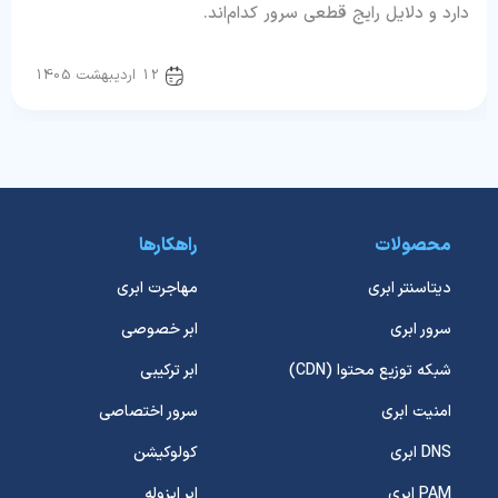
دارد و دلایل رایج قطعی سرور کدام‌اند.
سرور و شبکه
12 اردیبهشت 1405
محصولات
راهکارها
دیتاسنتر ابری
مهاجرت ابری
سرور ابری
ابر خصوصی
شبکه توزیع محتوا (CDN)
ابر ترکیبی
امنیت ابری
سرور اختصاصی
DNS ابری
کولوکیشن
PAM ابری
ابر ایزوله